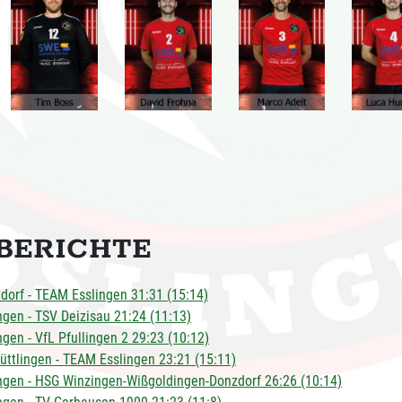
LBERICHTE
orf - TEAM Esslingen 31:31 (15:14)
gen - TSV Deizisau 21:24 (11:13)
gen - VfL Pfullingen 2 29:23 (10:12)
ttlingen - TEAM Esslingen 23:21 (15:11)
gen - HSG Winzingen-Wißgoldingen-Donzdorf 26:26 (10:14)