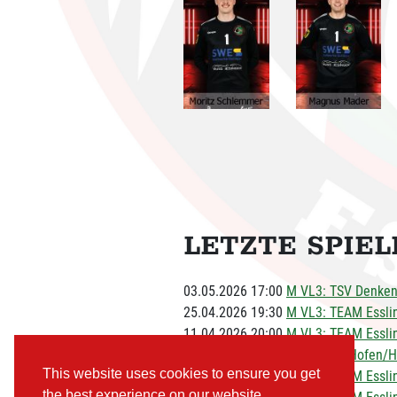
LETZTE SPIE
03.05.2026 17:00
M VL3: TSV Denkend
25.04.2026 19:30
M VL3: TEAM Esslin
11.04.2026 20:00
M VL3: TEAM Esslin
28.03.2026 20:00
M VL3: SG Hofen/Hü
This website uses cookies to ensure you get
21.03.2026 20:00
M VL3: TEAM Esslin
the best experience on our website.