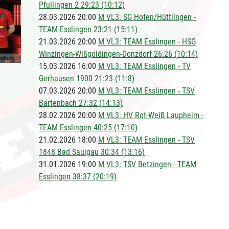
Pfullingen 2 29:23 (10:12)
28.03.2026 20:00
M VL3: SG Hofen/Hüttlingen -
TEAM Esslingen 23:21 (15:11)
21.03.2026 20:00
M VL3: TEAM Esslingen - HSG
Winzingen-Wißgoldingen-Donzdorf 26:26 (10:14)
15.03.2026 16:00
M VL3: TEAM Esslingen - TV
Gerhausen 1900 21:23 (11:8)
07.03.2026 20:00
M VL3: TEAM Esslingen - TSV
Bartenbach 27:32 (14:13)
28.02.2026 20:00
M VL3: HV Rot-Weiß Laupheim -
TEAM Esslingen 40:25 (17:10)
21.02.2026 18:00
M VL3: TEAM Esslingen - TSV
1848 Bad Saulgau 30:34 (13:16)
31.01.2026 19:00
M VL3: TSV Betzingen - TEAM
Esslingen 38:37 (20:19)