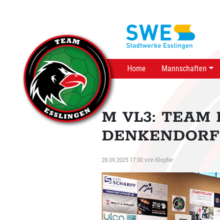
Home
Mannschaften
M VL3: TEAM 
DENKENDORF 21
28.09.2025 17:30
von
Klopfer