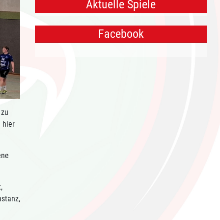
Aktuelle Spiele
Facebook
 zu
 hier
ene
,
nstanz,