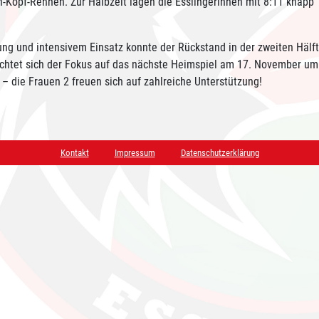
n-Kopf-Rennen. Zur Halbzeit lagen die Esslingerinnen mit 8:11 knapp
ung und intensivem Einsatz konnte der Rückstand in der zweiten Hälf
richtet sich der Fokus auf das nächste Heimspiel am 17. November um
 die Frauen 2 freuen sich auf zahlreiche Unterstützung!
Navigation überspringen
Kontakt
Impressum
Datenschutzerklärung